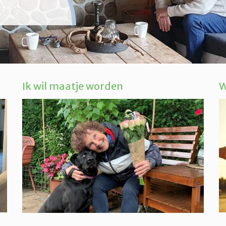
Ik wil maatje worden
W