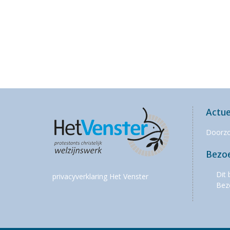
Actue
Doorz
Bezo
Dit 
privacyverklaring Het Venster
Bez