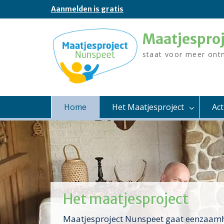
Skip
Aanmelden is gratis
to
content
Maatjespro
staat voor meer ont
Home
Het Maatjesproject
Ac
Het maatjesproject
Maatjesproject Nunspeet gaat eenzaamh