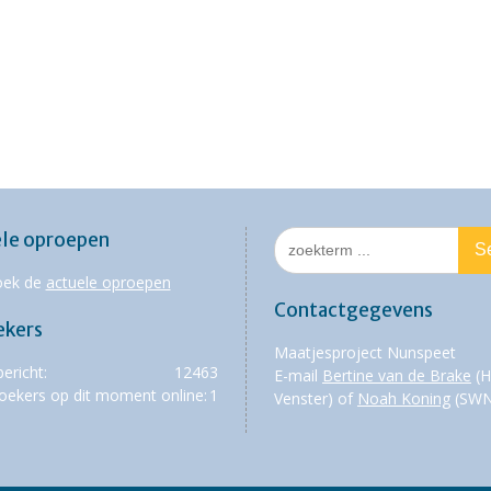
Search
le oproepen
for:
oek de
actuele oproepen
Contactgegevens
ekers
Maatjesproject Nunspeet
bericht:
12463
E-mail
Bertine van de Brake
(H
oekers op dit moment online:
1
Venster) of
Noah Koning
(SWN