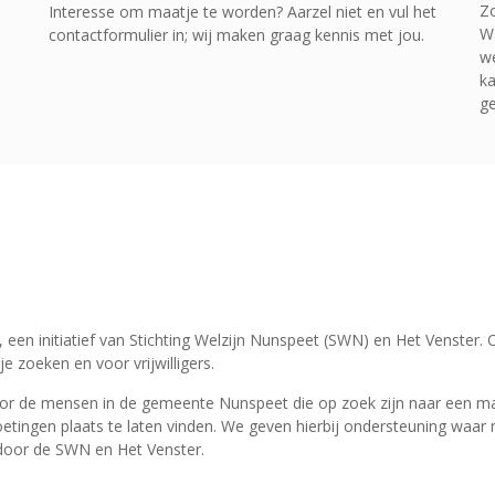
Zo
Interesse om maatje te worden? Aarzel niet en vul het
Wa
contactformulier in; wij maken graag kennis met jou.
we
ka
ge
en initiatief van Stichting Welzijn Nunspeet (SWN) en Het Venster. 
 zoeken en voor vrijwilligers.
oor de mensen in de gemeente Nunspeet die op zoek zijn naar een ma
tingen plaats te laten vinden. We geven hierbij ondersteuning waar n
 door de SWN en Het Venster.