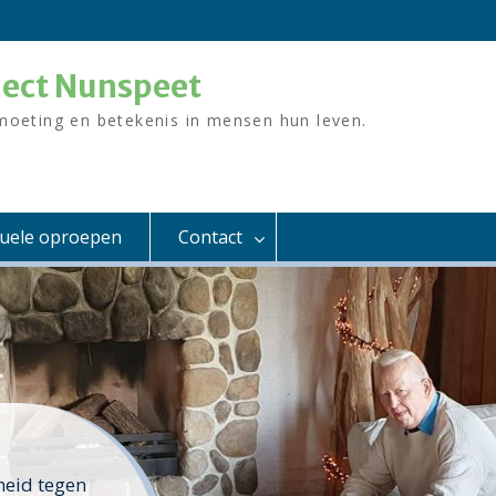
ject Nunspeet
moeting en betekenis in mensen hun leven.
tuele oproepen
Contact
eid tegen