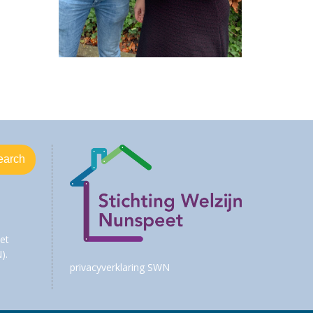
et
).
privacyverklaring SWN