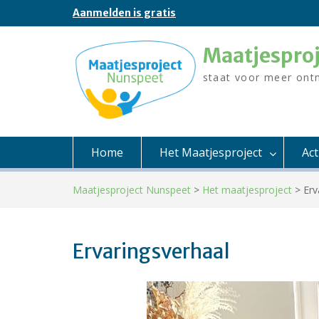
Skip
Aanmelden is gratis
to
content
Maatjespro
staat voor meer ont
Home
Het Maatjesproject
Ac
Maatjesproject Nunspeet
>
Het maatjesproject
>
Erv
Ervaringsverhaal