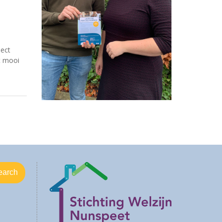
ject
t mooi