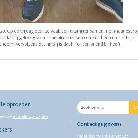
 2020. Op de vrijdag eten ze vaak een uitsmijter samen. Het maatjespro
m dat hij gelukkig wordt van blije mensen om zich heen en dat hij he
enoemt vervolgens dat hij blij is dat hij er een vriend bij heeft.
Search
le oproepen
for:
oek de
actuele oproepen
Contactgegevens
ekers
Maatjesproject Nunspeet