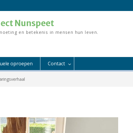
ject Nunspeet
moeting en betekenis in mensen hun leven.
tuele oproepen
Contact
aringsverhaal