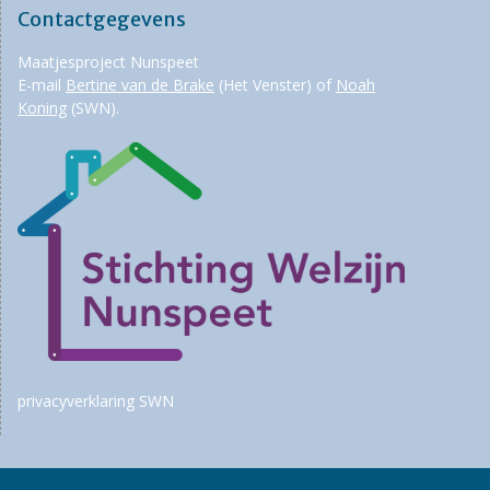
Contactgegevens
Maatjesproject Nunspeet
E-mail
Bertine van de Brake
(Het Venster) of
Noah
Koning
(SWN).
privacyverklaring SWN