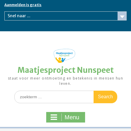
Skip
Aanmelden is gratis
to
content
Snel naar ...
Maatjesproject Nunspeet
staat voor meer ontmoeting en betekenis in mensen hun
leven.
Search
for:
Menu