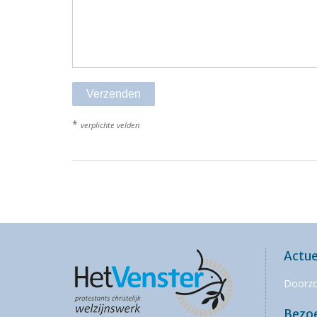
*
verplichte velden
Actue
Doorz
Bezo