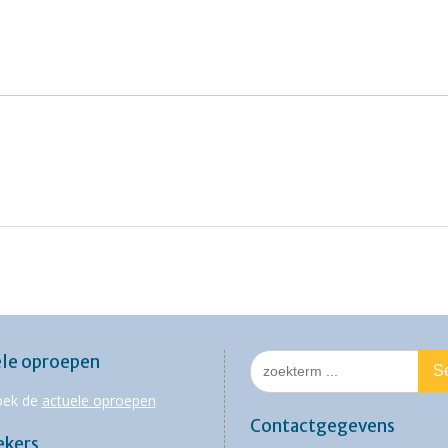
Search
le oproepen
for:
oek de
actuele oproepen
Contactgegevens
ekers