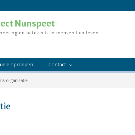
ject Nunspeet
moeting en betekenis in mensen hun leven.
tuele oproepen
Contact
ns organisatie
tie