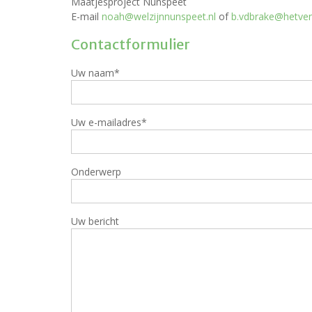
Maatjesproject Nunspeet
E-mail
noah@welzijnnunspeet.nl
of
b.vdbrake@hetven
Contactformulier
Uw naam*
Uw e-mailadres*
Onderwerp
Uw bericht