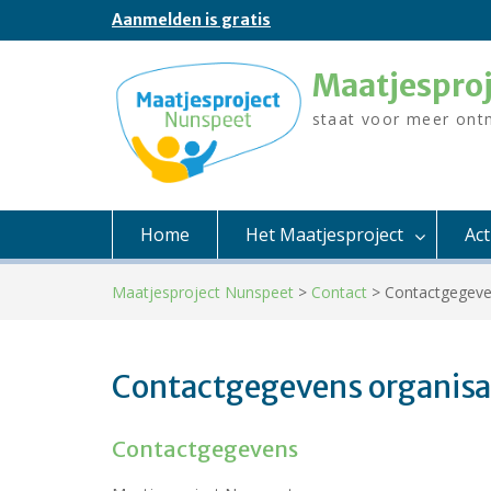
Skip
Aanmelden is gratis
to
content
Maatjespro
staat voor meer ont
Home
Het Maatjesproject
Ac
Maatjesproject Nunspeet
>
Contact
>
Contactgegeve
Contactgegevens organisa
Contactgegevens